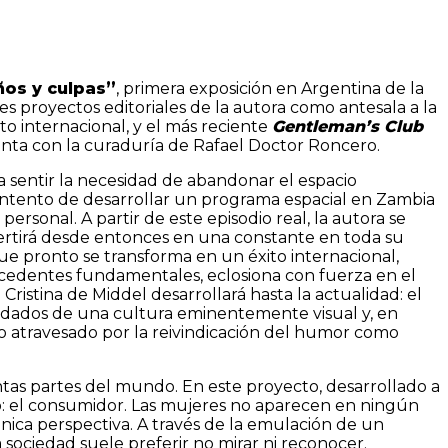
os y culpas”
, primera exposición en Argentina de la
es proyectos editoriales de la autora como antesala a la
to internacional, y el más reciente
Gentleman’s Club
enta con la curaduría de Rafael Doctor Roncero.
a sentir la necesidad de abandonar el espacio
intento de desarrollar un programa espacial en Zambia
sonal. A partir de este episodio real, la autora se
nvertirá desde entonces en una constante en toda su
e pronto se transforma en un éxito internacional,
recedentes fundamentales, eclosiona con fuerza en el
ristina de Middel desarrollará hasta la actualidad: el
eredados de una cultura eminentemente visual y, en
llo atravesado por la reivindicación del humor como
tintas partes del mundo. En este proyecto, desarrollado a
do: el consumidor. Las mujeres no aparecen en ningún
ica perspectiva. A través de la emulación de un
a sociedad suele preferir no mirar ni reconocer.