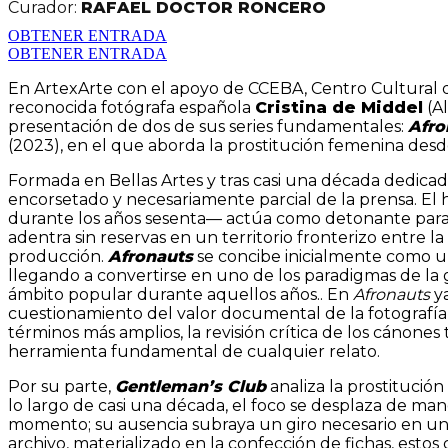
Curador:
RAFAEL DOCTOR RONCERO
OBTENER ENTRADA
OBTENER ENTRADA
En ArtexArte con el apoyo de CCEBA, Centro Cultural d
reconocida fotógrafa española
Cristina de Middel
(Al
presentación de dos de sus series fundamentales:
Afro
(2023), en el que aborda la prostitución femenina des
Formada en Bellas Artes y tras casi una década dedicada
encorsetado y necesariamente parcial de la prensa. El
durante los años sesenta— actúa como detonante para la
adentra sin reservas en un territorio fronterizo entre 
producción.
Afronauts
se concibe inicialmente como un
llegando a convertirse en uno de los paradigmas de la
ámbito popular durante aquellos años.. En
Afronauts
ya
cuestionamiento del valor documental de la fotografía,
términos más amplios, la revisión crítica de los cánone
herramienta fundamental de cualquier relato.
Por su parte,
Gentleman’s Club
analiza la prostitución
lo largo de casi una década, el foco se desplaza de ma
momento; su ausencia subraya un giro necesario en un 
archivo, materializado en la confección de fichas, estos