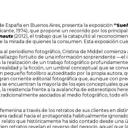
e España en Buenos Aires, presenta la exposición
“Sueñ
icante, 1974), que propone un recorrido por los principal
nauts
(2012), el trabajo que la catapultó al reconocimien
de la mirada de quienes la consumen. Esta exposición cu
 al periodismo fotográfico, Cristina de Middel comienza 
 hallazgo fortuito de una información sorprendente —el 
 realización de un trabajo fotográfico profundamente per
la realidad y la ficción, un umbral conceptual que se co
 pequeño fotolibro autoeditado por la propia autora, qu
 gran corriente editorial fotográfica que, aunque con p
 se encuentran la mayoría de los ejes conceptuales que C
 la resistencia frente a la avalancha de estereotipos h
s tradicionalmente asociados al medio fotográfico, todo e
 femenina a través de los retratos de sus clientes en dis
nera radical hacia el protagonista habitualmente ignora
relato que históricamente ha sido contado desde una ún
 cien retratos revelan el reverso del negocio, aquel que l